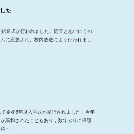
ました
て始業式が行われました。雨天とあいにくの
ームに変更され、校内放送により行われまし
…
にて令和6年度入学式が挙行されました．今年
制が緩和されたこともあり，数年ぶりに保護
学科・…