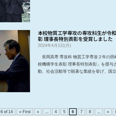
本校物質工学専攻の専攻科生が令
彰 理事長特別表彰を受賞しました
2024年4月1日(月)
長岡高専 専攻科 物質工学専攻２年の田
校機構学生表彰 理事長特別表彰」を授与
動、社会活動等で顕著な業績を挙げ、国
6 of 14
« First
«
...
4
5
6
7
8
...
»