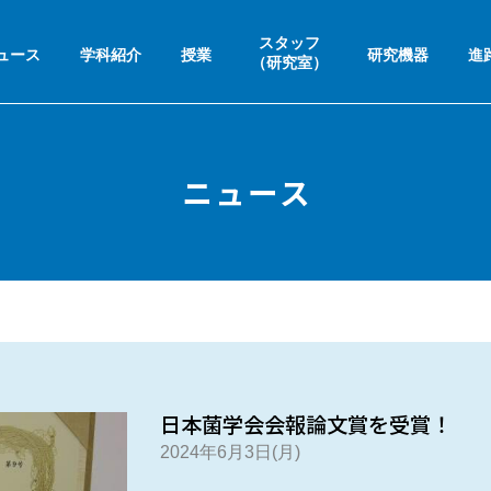
スタッフ
ュース
学科紹介
授業
研究機器
進
（研究室）
ニュース
日本菌学会会報論文賞を受賞！
2024年6月3日(月)