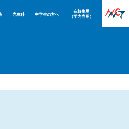
在校生用
路
専攻科
中学生の方へ
（学内専用）