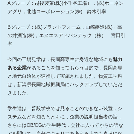
Aグループ：越後製菓(株)(小千谷工場），(株)ホーネン
アグリ，北越コーポレーション(株) 鈴木引率
Bグループ：(株)プラントフォーム，山崎醸造(株)・高
の井酒造(株)，エヌエスアドバンテック（株） 宮田引
率
今回の工場見学は，長岡高専生に身近な地域にも
魅力
ある企業
があることを知ってもらう目的で，長岡高専
と地元自治体が連携して実施されました。物質工学科
は，新潟県長岡地域振興局にバックアップしていただ
きました。
学生達は，普段学校では見ることのできない装置，シ
ステムなどを知るとともに，企業の説明担当者の話，
さらにはOB/OGの学生時代，会社に入ってからの話な
どを聞いて，自分のキャリアを考える上でも参考にな