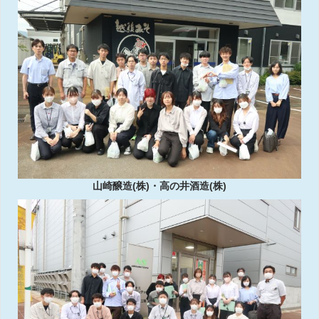
山崎醸造(株)・高の井酒造(株)