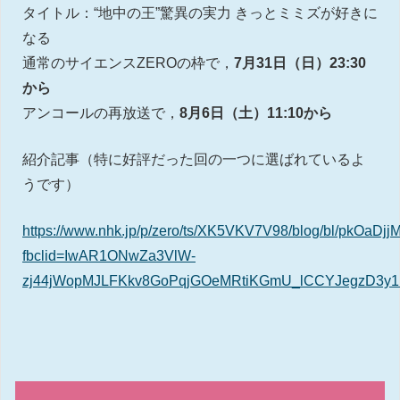
タイトル：“地中の王”驚異の実力 きっとミミズが好きに
なる
通常のサイエンスZEROの枠で，
7月31日（日）23:30
から
アンコールの再放送で，
8月6日（土）11:10から
紹介記事（特に好評だった回の一つに選ばれているよ
うです）
https://www.nhk.jp/p/zero/ts/XK5VKV7V98/blog/bl/pkOaDj
fbclid=IwAR1ONwZa3VlW-
zj44jWopMJLFKkv8GoPqjGOeMRtiKGmU_lCCYJegzD3y