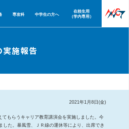
在校生用
路
専攻科
中学生の方へ
（学内専用）
の実施報告
2021年1月8日(金)
考えてもらうキャリア教育講演会を実施しました。今
なりました。暴風雪、ＪＲ線の運休等により、出席でき