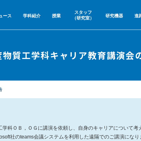
スタッフ
ュース
学科紹介
授業
研究機器
進
（研究室）
度物質工学科キャリア教育講演会
告
物質工学科ＯＢ，ＯＧに講演を依頼し、自身のキャリアについて
osoft社のteams会議システムを利用した遠隔でのご講演に