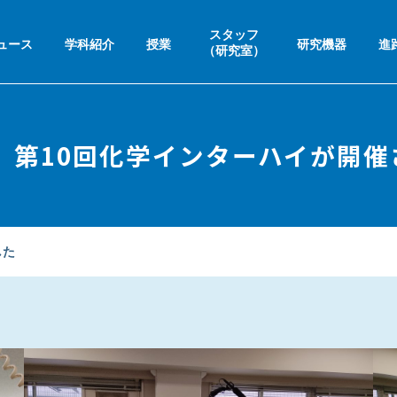
スタッフ
ュース
学科紹介
授業
研究機器
進
（研究室）
金）第10回化学インターハイが開
した