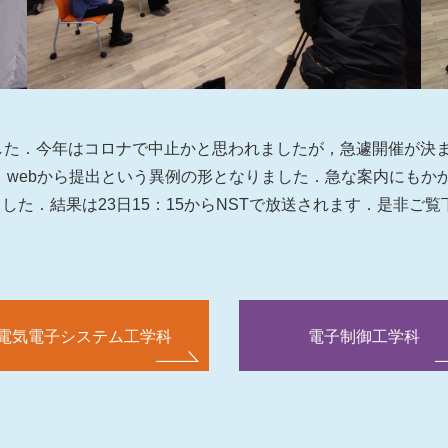
ました．今年はコロナで中止かと思われましたが，急遽開催が決
，webから提出という異例の形となりました．急な案内にもか
した．結果は23日15：15からNSTで放送されます．是非ご覧
電気電子システム工学科
電子制御工学科