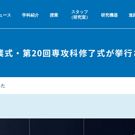
スタッフ
ュース
学科紹介
授業
研究機器
進
（研究室）
業式・第20回専攻科修了式が挙
した