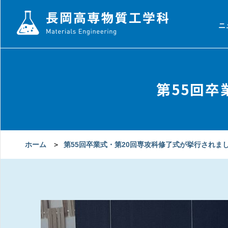
ニ
第55回卒
ホーム
＞
第55回卒業式・第20回専攻科修了式が挙行されま